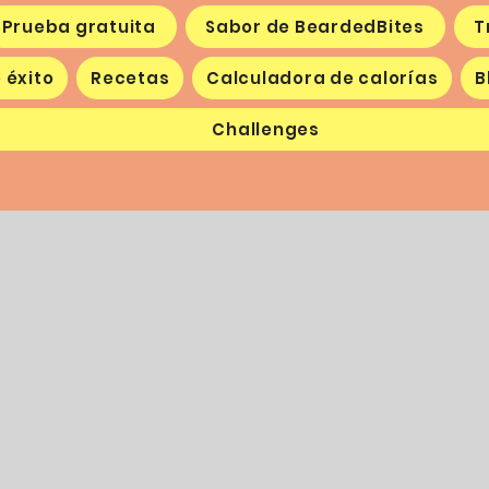
Prueba gratuita
Sabor de BeardedBites
T
 éxito
Recetas
Calculadora de calorías
B
Challenges