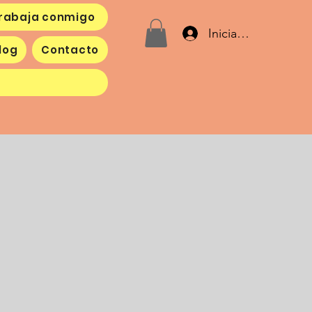
rabaja conmigo
Iniciar sesión
log
Contacto