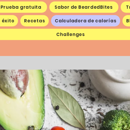
Prueba gratuita
Sabor de BeardedBites
T
 éxito
Recetas
Calculadora de calorías
B
Challenges
or de BeardedBites
Trabaja conmigo
Historias de éxito