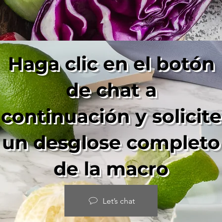
Haga clic en el botón
de chat a
continuación y solicite
un desglose completo
de la macro
Let’s chat