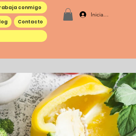
rabaja conmigo
Iniciar sesión
log
Contacto
Recetas
More